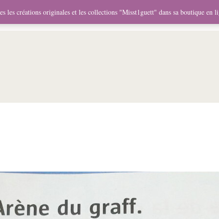
me
Objets
Collaborations
Expositions
Vidéos
Mercha
s les créations originales et les collections "Misst1guett" dans sa boutique en l