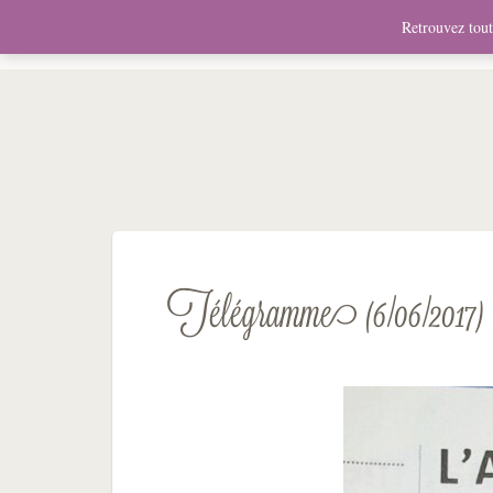
News
Bio
Fresques
Illustrations
Graphis
Retrouvez toute
Télégramme (6/06/2017)