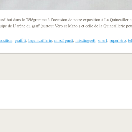
d’hui dans le Télégramme à l’occasion de notre exposition à La Quincaillerie e
uipe de L’arène du graff (surtout Véro et Mano ) et celle de la Quincaillerie pou
position
,
graffiti
,
laquincaillerie
,
misst1guett
,
misstinguett
,
smerf
,
superhéro
,
t