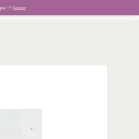
ndising
Boutique
Médias
Contact
Panier
igne !!!
Ignorer