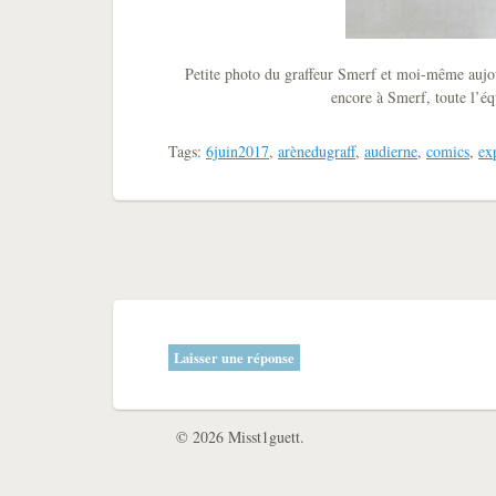
Petite photo du graffeur Smerf et moi-même aujour
encore à Smerf, toute l’éq
Tags:
6juin2017
,
arènedugraff
,
audierne
,
comics
,
ex
Laisser une réponse
© 2026 Misst1guett.