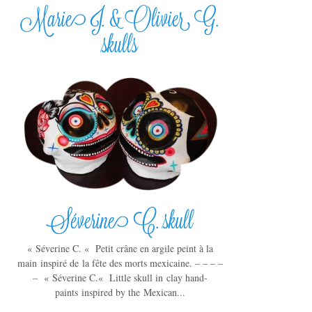
Marie J. & Olivier G.
skulls
Séverine C. skull
« Séverine C. « Petit crâne en argile peint à la
main inspiré de la fête des morts mexicaine. – – – –
– « Séverine C.« Little skull in clay hand-
paints inspired by the Mexican...