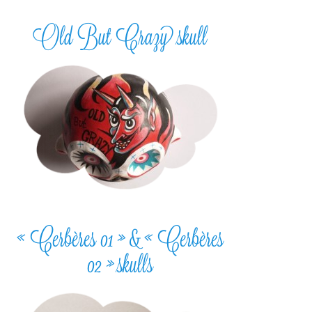
Old But Crazy skull
« Cerbères 01 » & « Cerbères
02 » skulls