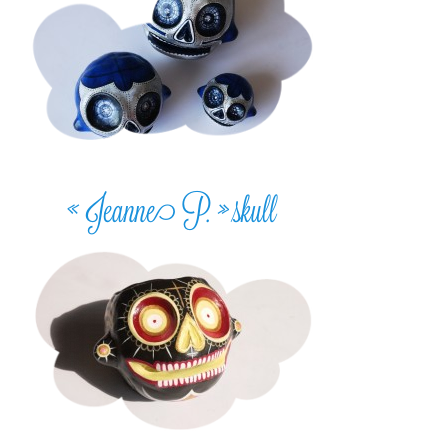
« Jeanne P. » skull