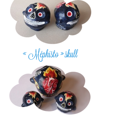
« Méphisto » skull