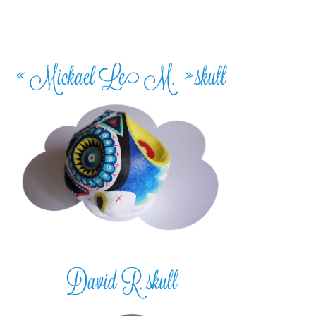
« Mickael Le M. » skull
David R. skull