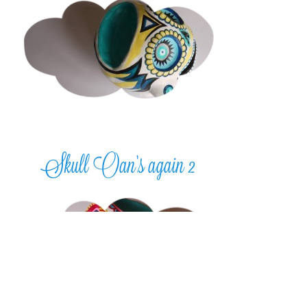
Skull Oan’s again 2