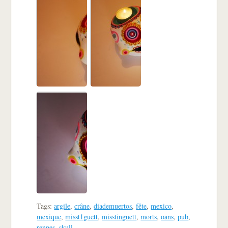
Tags:
argile
,
crâne
,
diademuertos
,
fête
,
mexico
,
mexique
,
misst1guett
,
misstinguett
,
morts
,
oans
,
pub
,
rennes
,
skull