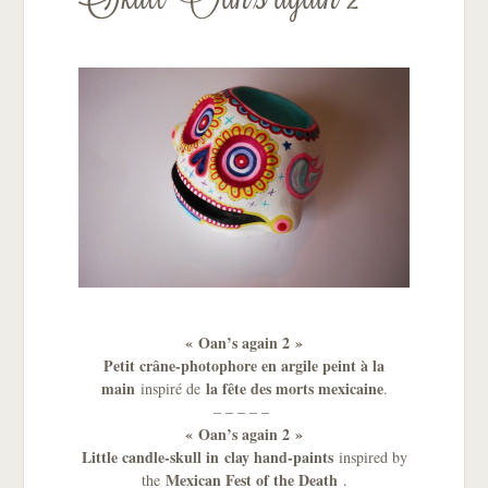
« Oan’s again 2 »
Petit crâne-photophore en argile peint à la
main
la fête des morts mexicaine
inspiré de
.
– – – – –
« Oan’s again 2 »
Little candle-skull in
clay hand-paints
inspired by
Mexican Fest of the Death
the
.