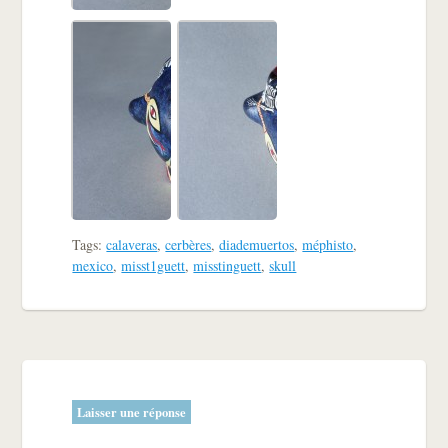
Tags:
calaveras
,
cerbères
,
diademuertos
,
méphisto
,
mexico
,
misst1guett
,
misstinguett
,
skull
Laisser une réponse