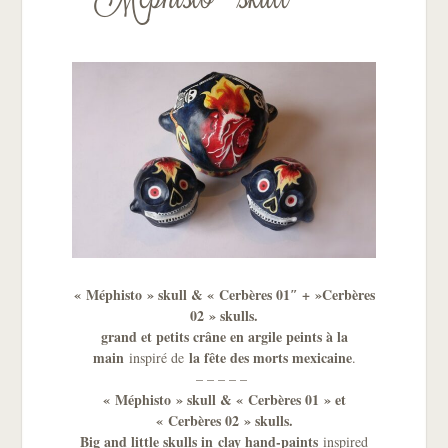
« Méphisto » skull
& « Cerbères 01″ + »Cerbères
02 »
skulls.
grand et petits crâne en argile peints à la
main
la fête des morts mexicaine
inspiré de
.
– – – – –
« Méphisto » skull
& « Cerbères 01 » et
« Cerbères 02 »
skulls.
Big and little skulls in
clay hand-paints
inspired