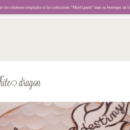
me
Objets
Collaborations
Expositions
Vidéos
Mercha
s les créations originales et les collections "Misst1guett" dans sa boutique en l
te dragon