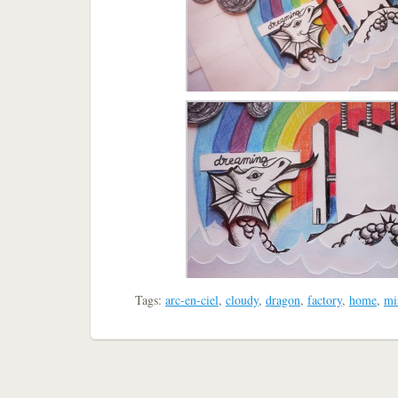
Tags:
arc-en-ciel
,
cloudy
,
dragon
,
factory
,
home
,
mi