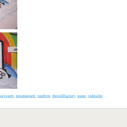
sst1guett
,
misstinguett
,
rainbow
,
thewâllfactory
,
usine
,
vidéoclip