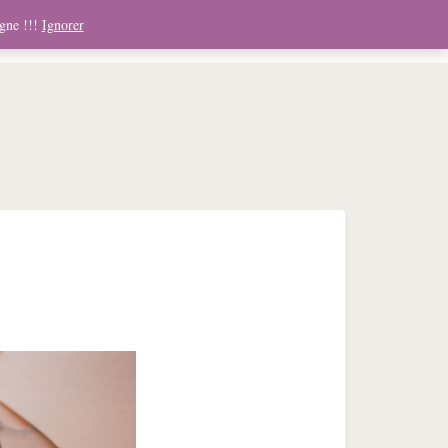
ndising
Boutique
Médias
Contact
Panier
igne !!!
Ignorer