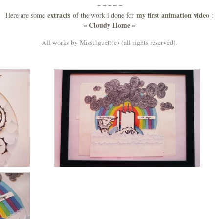
– – – – –
extracts
my first animation video
Here are some
of the work i done for
:
« Cloudy Home »
All works by Misst1guett(c) (all rights reserved).