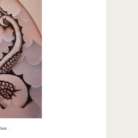
tion
: