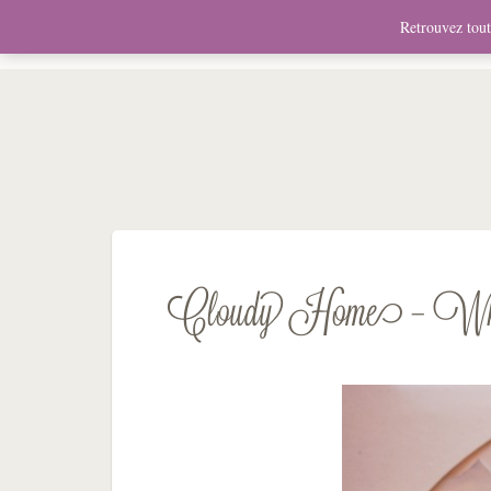
News
Bio
Fresques
Illustrations
Graphis
Retrouvez toute
Cloudy Home – Whi