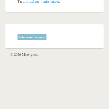
Tags:
misst1guett
,
misstinguett
Laisser une réponse
© 2026 Misst1guett.