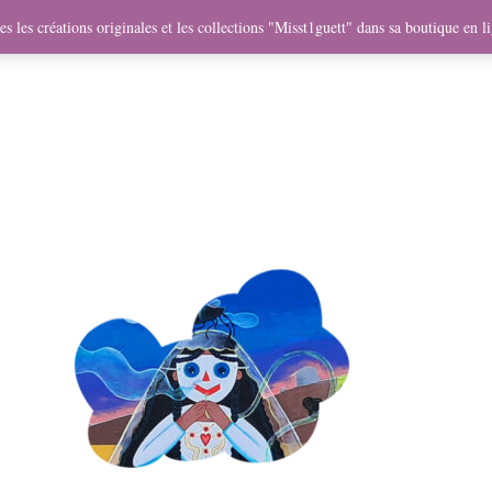
me
Objets
Collaborations
Expositions
Vidéos
Mercha
s les créations originales et les collections "Misst1guett" dans sa boutique en l