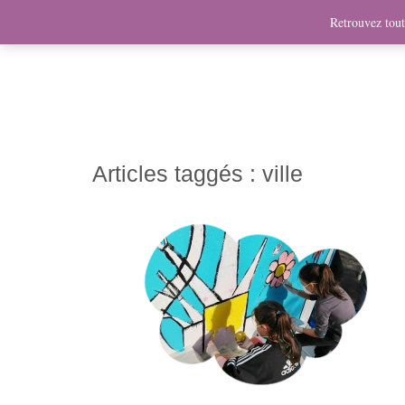
News
Bio
Fresques
Illustrations
Graphis
Retrouvez toute
Articles taggés :
ville