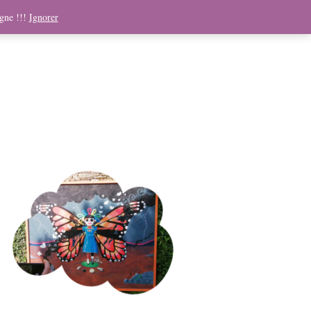
ndising
Boutique
Médias
Contact
Panier
igne !!!
Ignorer