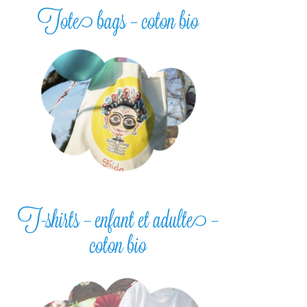
Tote bags – coton bio
T-shirts – enfant et adulte –
coton bio