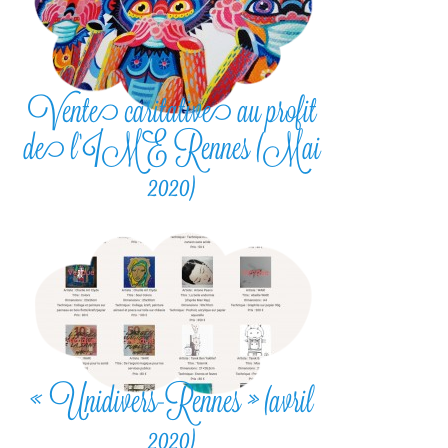
Vente caritative au profit
de l’IME Rennes (Mai
2020)
« Unidivers-Rennes » (avril
2020)