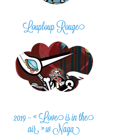
Louploup Rouge
2019 – « Love is in the
air » w Naga