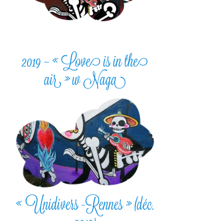
2019 – « Love is in the
air » w Naga
« Unidivers -Rennes » (déc.