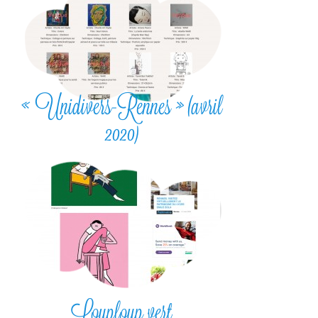
« Unidivers-Rennes » (avril
2020)
Louploup vert