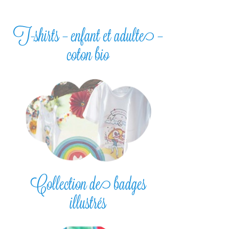
T-shirts – enfant et adulte –
coton bio
Collection de badges
illustrés