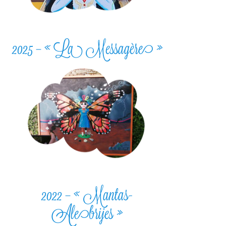
2025 – « La Messagère »
2022 – « Mantas-
Alebrijes »