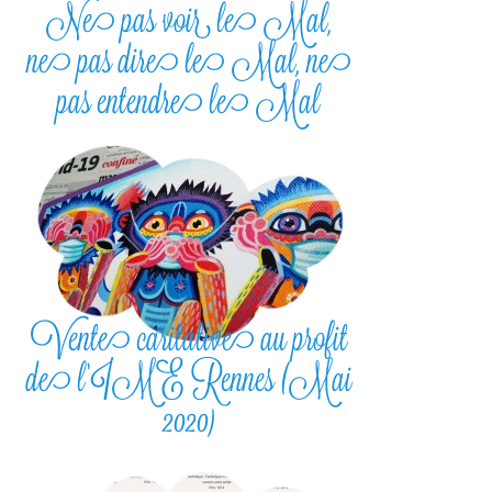
Ne pas voir le Mal,
ne pas dire le Mal, ne
pas entendre le Mal
Vente caritative au profit
de l’IME Rennes (Mai
2020)