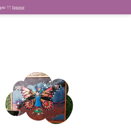
ndising
Boutique
Médias
Contact
Panier
igne !!!
Ignorer