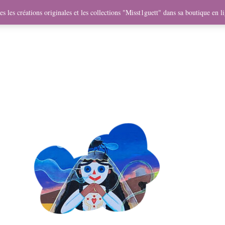
me
Objets
Collaborations
Expositions
Vidéos
Mercha
s les créations originales et les collections "Misst1guett" dans sa boutique en l