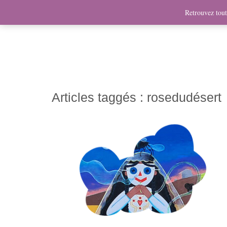
News
Bio
Fresques
Illustrations
Graphis
Retrouvez toute
Articles taggés :
rosedudésert