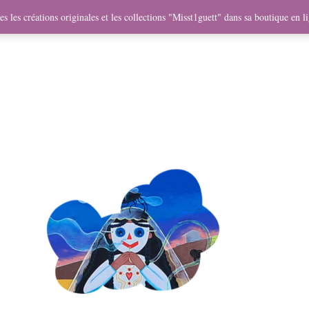
me
Objets
Collaborations
Expositions
Vidéos
Mercha
s les créations originales et les collections "Misst1guett" dans sa boutique en l