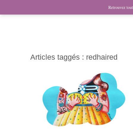
News
Bio
Fresques
Illustrations
Graphis
Retrouvez toute
Articles taggés :
redhaired