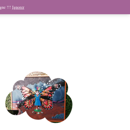
ndising
Boutique
Médias
Contact
Panier
igne !!!
Ignorer