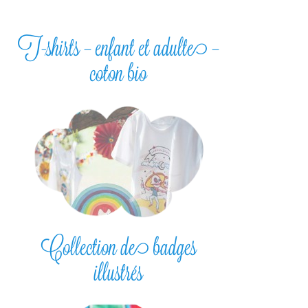
T-shirts – enfant et adulte –
coton bio
Collection de badges
illustrés