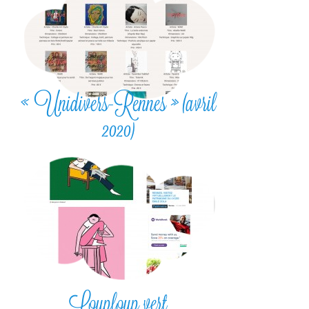
« Unidivers-Rennes » (avril
2020)
Louploup vert