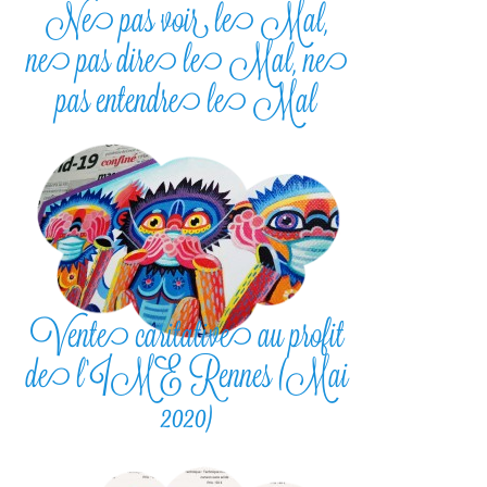
Ne pas voir le Mal,
ne pas dire le Mal, ne
pas entendre le Mal
Vente caritative au profit
de l’IME Rennes (Mai
2020)