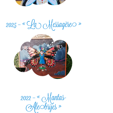
2025 – « La Messagère »
2022 – « Mantas-
Alebrijes »