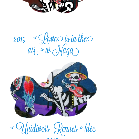
2019 – « Love is in the
air » w Naga
« Unidivers -Rennes » (déc.