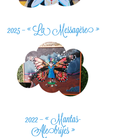
2025 – « La Messagère »
2022 – « Mantas-
Alebrijes »