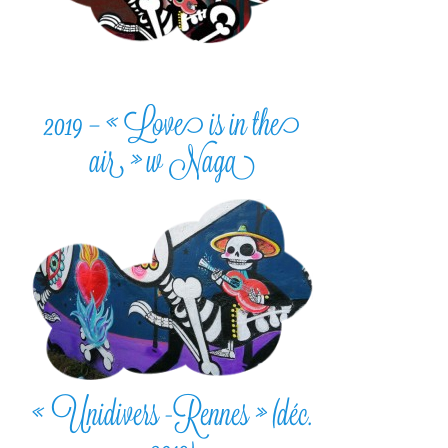
2019 – « Love is in the
air » w Naga
« Unidivers -Rennes » (déc.