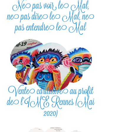
Ne pas voir le Mal,
ne pas dire le Mal, ne
pas entendre le Mal
Vente caritative au profit
de l’IME Rennes (Mai
2020)