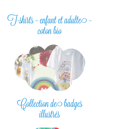
T-shirts – enfant et adulte –
coton bio
Collection de badges
illustrés