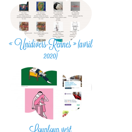
« Unidivers-Rennes » (avril
2020)
Louploup vert