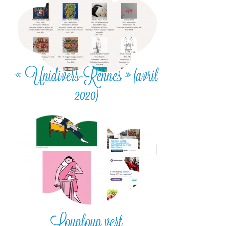
« Unidivers-Rennes » (avril
2020)
Louploup vert