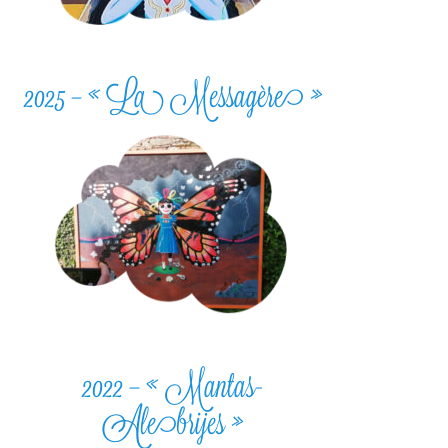
2025 – « La Messagère »
2022 – « Mantas-
Alebrijes »