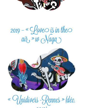
2019 – « Love is in the
air » w Naga
« Unidivers -Rennes » (déc.