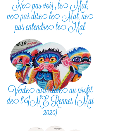
Ne pas voir le Mal,
ne pas dire le Mal, ne
pas entendre le Mal
Vente caritative au profit
de l’IME Rennes (Mai
2020)