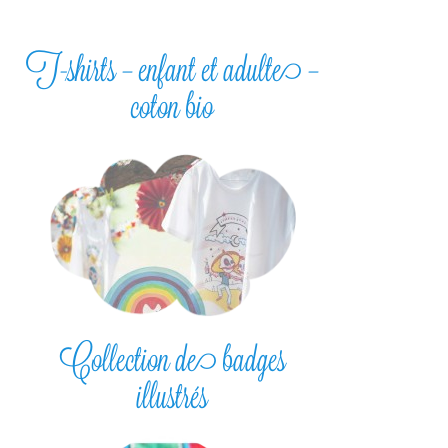
T-shirts – enfant et adulte –
coton bio
Collection de badges
illustrés