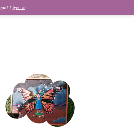
ndising
Boutique
Médias
Contact
Panier
igne !!!
Ignorer