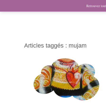
News
Bio
Fresques
Illustrations
Graphis
Retrouvez toute
Articles taggés :
mujam