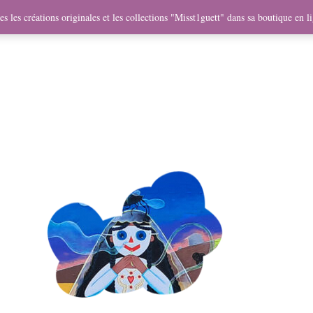
me
Objets
Collaborations
Expositions
Vidéos
Mercha
s les créations originales et les collections "Misst1guett" dans sa boutique en l