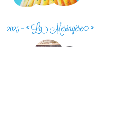
2025 – « La Messagère »
2022 – « Mantas-
Alebrijes »