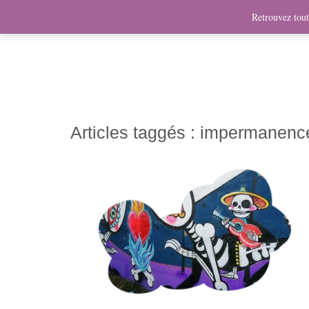
News
Bio
Fresques
Illustrations
Graphis
Retrouvez toute
Articles taggés :
impermanence