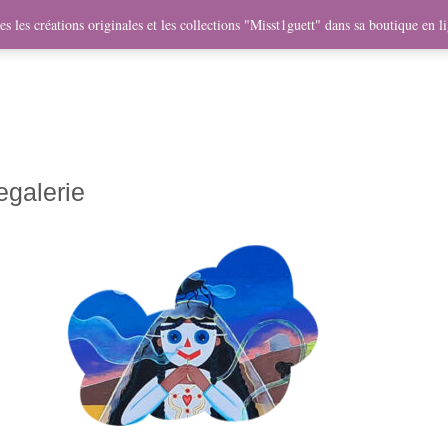
me
Objets
Collaborations
Expositions
Vidéos
Mercha
s les créations originales et les collections "Misst1guett" dans sa boutique en l
galerie