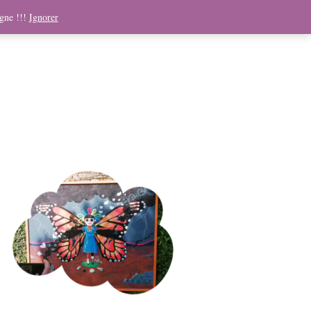
ndising
Boutique
Médias
Contact
Panier
igne !!!
Ignorer