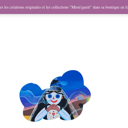
me
Objets
Collaborations
Expositions
Vidéos
Mercha
s les créations originales et les collections "Misst1guett" dans sa boutique en l