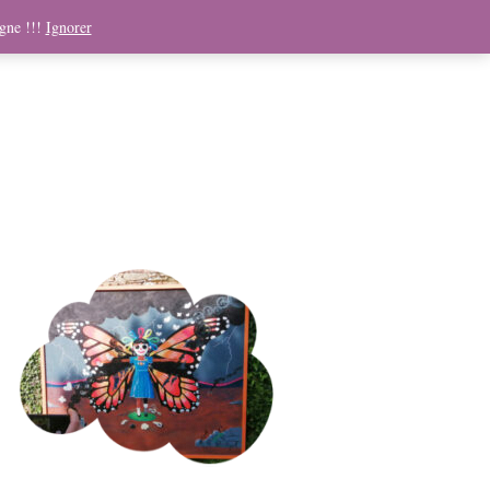
ndising
Boutique
Médias
Contact
Panier
igne !!!
Ignorer