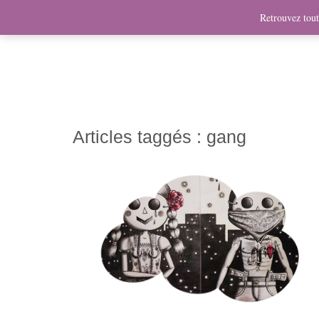
News
Bio
Fresques
Illustrations
Graphis
Retrouvez toute
Articles taggés :
gang