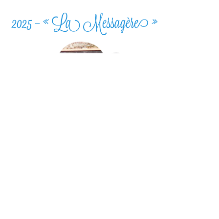
2025 – « La Messagère »
2022 – « Mantas-
Alebrijes »