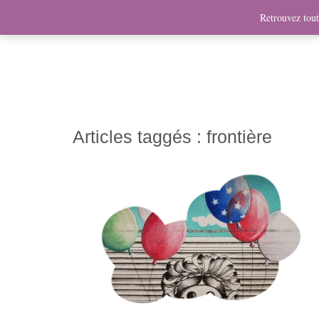
News
Bio
Fresques
Illustrations
Graphis
Retrouvez toute
Articles taggés :
frontière