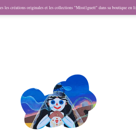
me
Objets
Collaborations
Expositions
Vidéos
Mercha
s les créations originales et les collections "Misst1guett" dans sa boutique en l