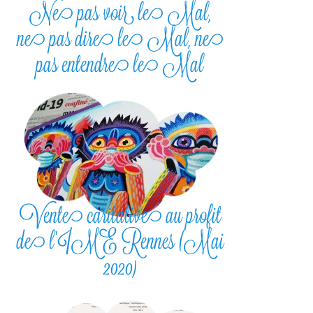
Ne pas voir le Mal,
ne pas dire le Mal, ne
pas entendre le Mal
Vente caritative au profit
de l’IME Rennes (Mai
2020)