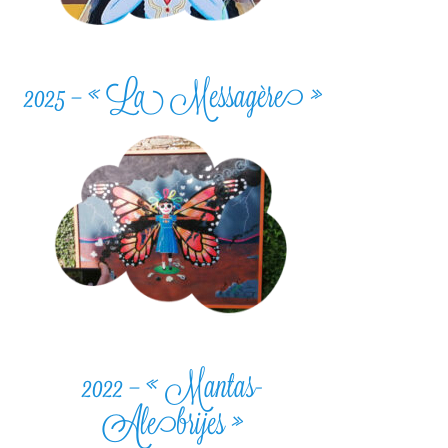
2025 – « La Messagère »
2022 – « Mantas-
Alebrijes »