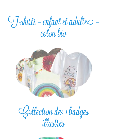
T-shirts – enfant et adulte –
coton bio
Collection de badges
illustrés