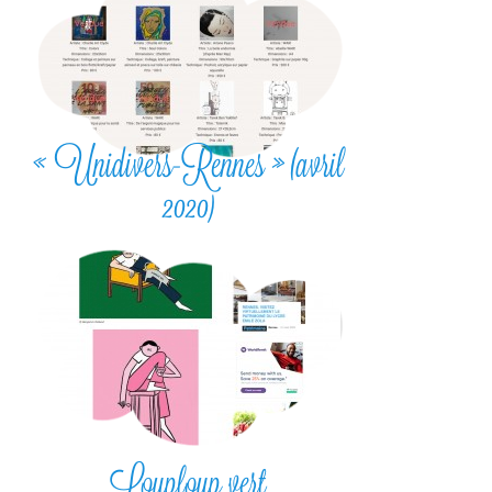
« Unidivers-Rennes » (avril
2020)
Louploup vert