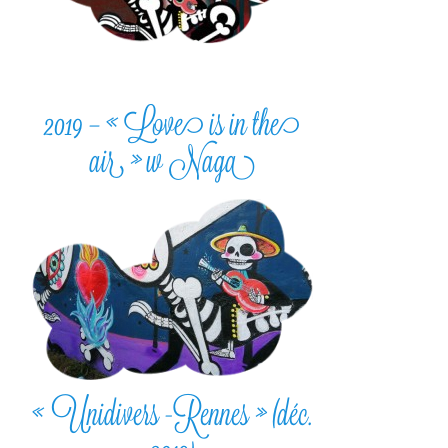
2019 – « Love is in the
air » w Naga
« Unidivers -Rennes » (déc.