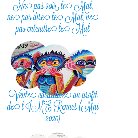
Ne pas voir le Mal,
ne pas dire le Mal, ne
pas entendre le Mal
Vente caritative au profit
de l’IME Rennes (Mai
2020)