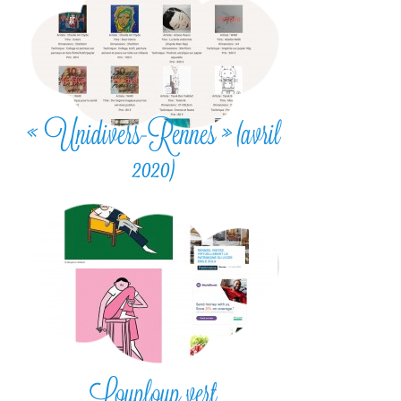
« Unidivers-Rennes » (avril
2020)
Louploup vert