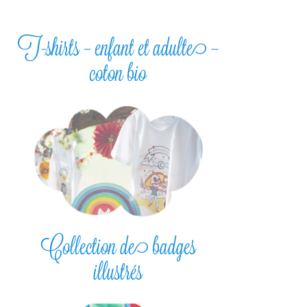
T-shirts – enfant et adulte –
coton bio
Collection de badges
illustrés