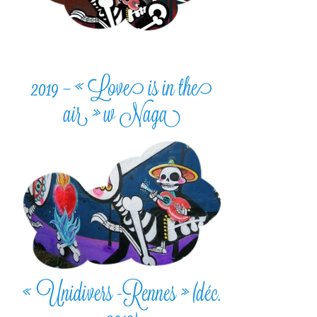
2019 – « Love is in the
air » w Naga
« Unidivers -Rennes » (déc.