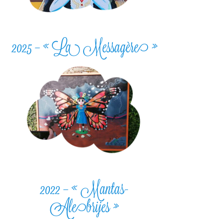
2025 – « La Messagère »
2022 – « Mantas-
Alebrijes »