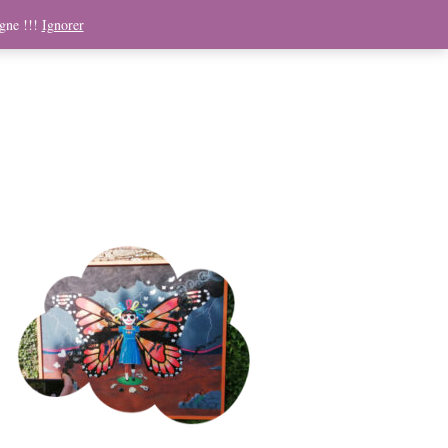
ndising
Boutique
Médias
Contact
Panier
igne !!!
Ignorer