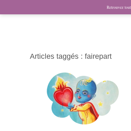
News
Bio
Fresques
Illustrations
Graphis
Retrouvez toute
Articles taggés :
fairepart