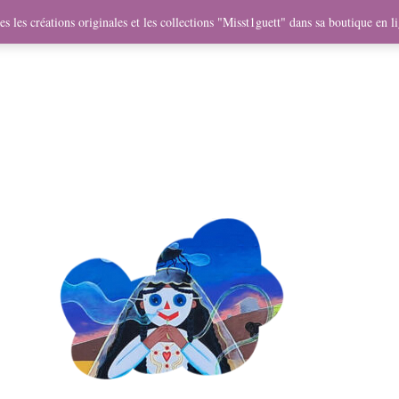
me
Objets
Collaborations
Expositions
Vidéos
Mercha
s les créations originales et les collections "Misst1guett" dans sa boutique en l