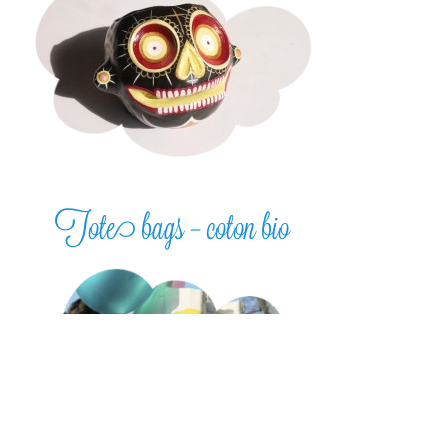
Tote bags – coton bio