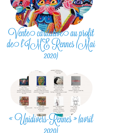
Vente caritative au profit
de l’IME Rennes (Mai
2020)
« Unidivers-Rennes » (avril
2020)