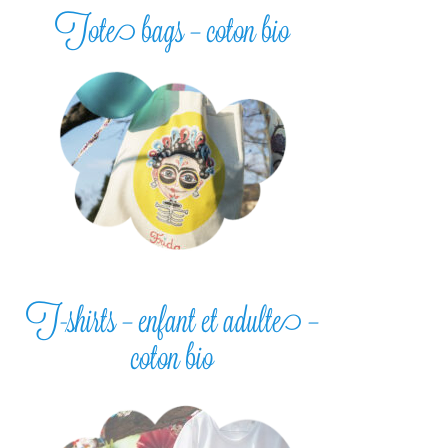
Tote bags – coton bio
T-shirts – enfant et adulte –
coton bio