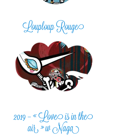
Louploup Rouge
2019 – « Love is in the
air » w Naga