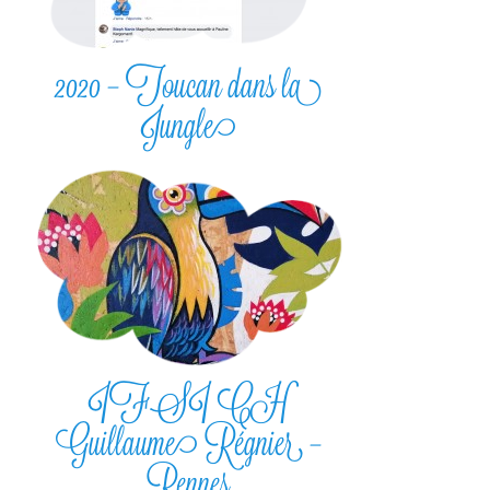
2020 – Toucan dans la
Jungle
IFSI CH
Guillaume Régnier –
Rennes