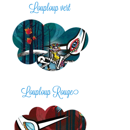
Louploup vert
Louploup Rouge