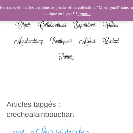
News
Bio
Fresques
Illustrations
Graphisme
Retrouvez toutes les créations originales et les collections "Misst1guett" dans sa
boutique en ligne !!!
Ignorer
Objets
Collaborations
Expositions
Vidéos
Merchandising
Boutique
Médias
Contact
Panier
Articles taggés :
crechealainbouchart
2018 – « Le roi de la