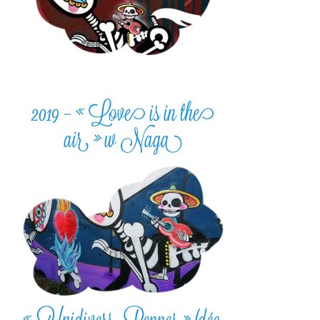
2019 – « Love is in the
air » w Naga
« Unidivers -Rennes » (déc.