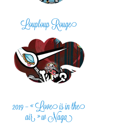
Louploup Rouge
2019 – « Love is in the
air » w Naga