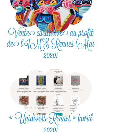
Vente caritative au profit
de l’IME Rennes (Mai
2020)
« Unidivers-Rennes » (avril
2020)