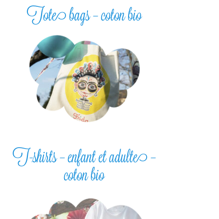
Tote bags – coton bio
T-shirts – enfant et adulte –
coton bio