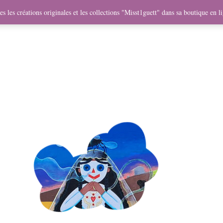
me
Objets
Collaborations
Expositions
Vidéos
Mercha
s les créations originales et les collections "Misst1guett" dans sa boutique en l