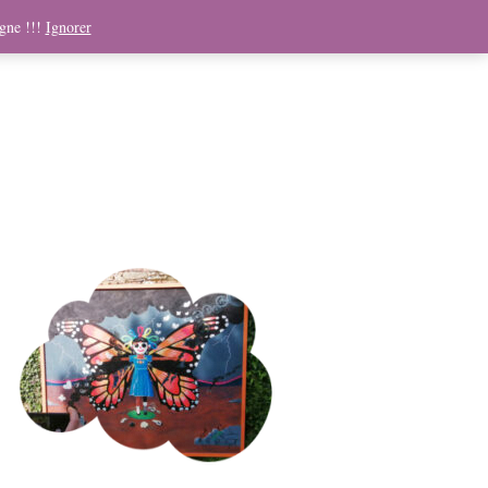
ndising
Boutique
Médias
Contact
Panier
igne !!!
Ignorer