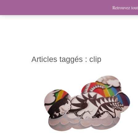
News
Bio
Fresques
Illustrations
Graphis
Retrouvez toute
Articles taggés :
clip