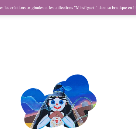
me
Objets
Collaborations
Expositions
Vidéos
Mercha
s les créations originales et les collections "Misst1guett" dans sa boutique en l