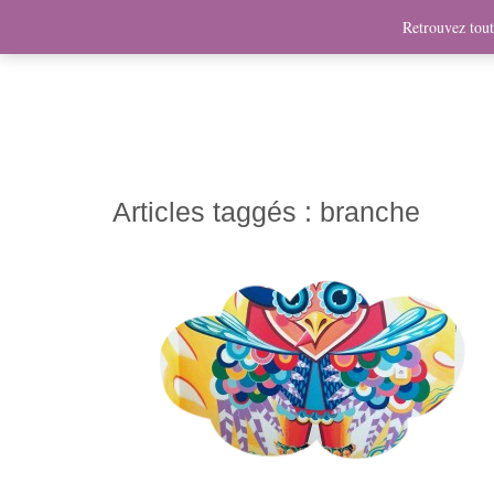
News
Bio
Fresques
Illustrations
Graphis
Retrouvez toute
Articles taggés :
branche