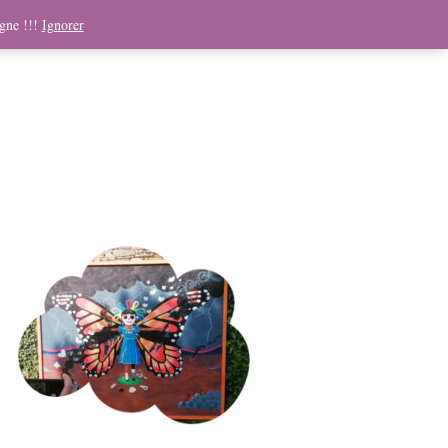
ndising
Boutique
Médias
Contact
Panier
igne !!!
Ignorer