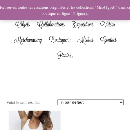
News
Bio
Fresques
Illustrations
Graphisme
Retrouvez toutes les créations originales et les collections "Misst1guett" dans sa
boutique en ligne !!!
Ignorer
Objets
Collaborations
Expositions
Vidéos
Merchandising
Boutique
Médias
Contact
Panier
Voici le seul résultat